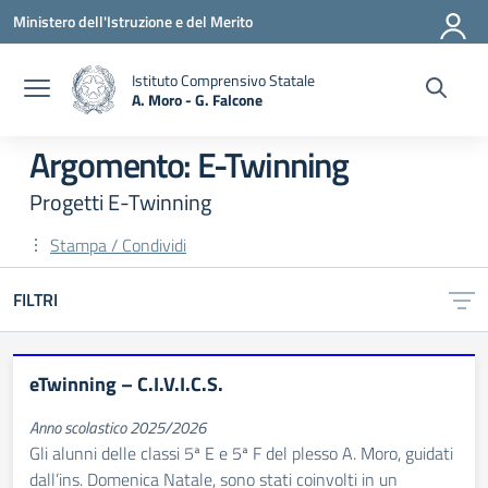
Vai ai contenuti
Vai al menu di navigazione
Vai al footer
Ministero dell'Istruzione e del Merito
Istituto Comprensivo Statale
A. Moro - G. Falcone
— Visita la pagina iniziale della scuola
Argomento: E-Twinning
Progetti E-Twinning
Stampa / Condividi
FILTRI
eTwinning – C.I.V.I.C.S.
Anno scolastico 2025/2026
Gli alunni delle classi 5ª E e 5ª F del plesso A. Moro, guidati
dall’ins. Domenica Natale, sono stati coinvolti in un